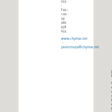
023
-
Fax.:
+00
34
986
438
633
www.chymar.net
-
javiertouza@chymar.net